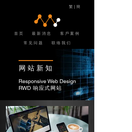
繁 |
簡
首 页
最 新 消 息
客 戶 案 例
常 见 问 题
联 络 我 们
网站新知
Responsive Web Design
RWD
响应式网站