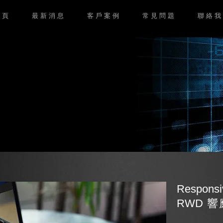
 頁
最 新 消 息
客 戶 案 例
常 見 問 題
聯 絡 我
知
Respons
RWD
響