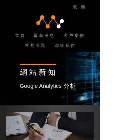
繁 |
簡
首 頁
最 新 消 息
客 戶 案 例
常 見 問 題
聯 絡 我 們
網站新知
Google Analytics
分析