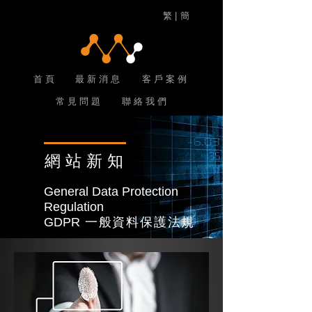
繁 |
簡
首 頁
最 新 消 息
客 戶 案 例
常 見 問 題
聯 絡 我 們
網站新知
General Data Protection
Regulation
GDPR
一般資料保護法規